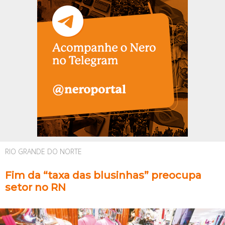
RIO GRANDE DO NORTE
Fim da “taxa das blusinhas” preocupa
setor no RN