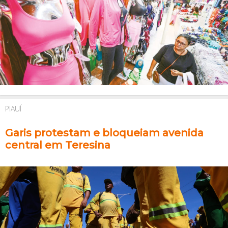
PIAUÍ
Garis protestam e bloqueiam avenida
central em Teresina