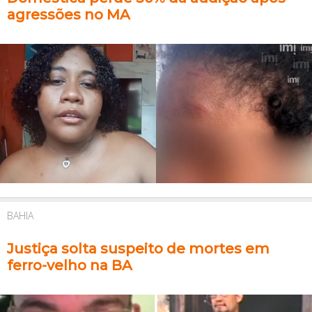
agressões no MA
BAHIA
Justiça solta suspeito de mortes em
ferro-velho na BA