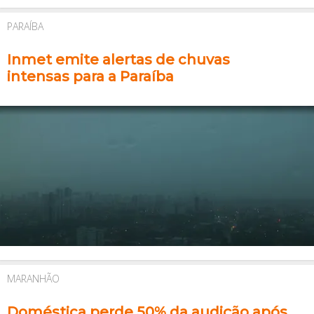
PARAÍBA
Inmet emite alertas de chuvas
intensas para a Paraíba
MARANHÃO
Doméstica perde 50% da audição após