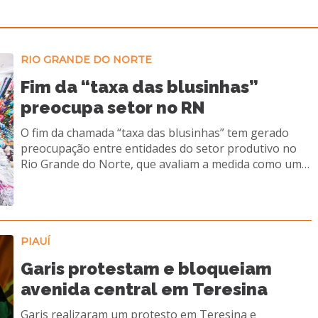
RIO GRANDE DO NORTE
Fim da “taxa das blusinhas”
preocupa setor no RN
O fim da chamada “taxa das blusinhas” tem gerado
preocupação entre entidades do setor produtivo no
Rio Grande do Norte, que avaliam a medida como um
retrocesso para a economia local. A decisão do
governo federal zera o imposto de importação sobre
compras internacionais de até US$ 50, o que pode
ampliar a concorrência com produtos estrangeiros e
impactar diretamente o comércio potiguar.
PIAUÍ
Representantes do varejo e da indústria alertam que a
Garis protestam e bloqueiam
mudança pode desequilibrar o ambiente de negócios,
avenida central em Teresina
favorecendo plataformas internacionais em
detrimento das empresas locais. Segundo entidades, a
Garis realizaram um protesto em Teresina e