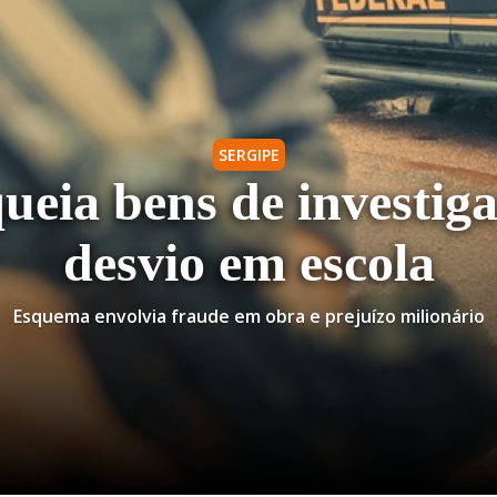
SERGIPE
ueia bens de investig
desvio em escola
Esquema envolvia fraude em obra e prejuízo milionário