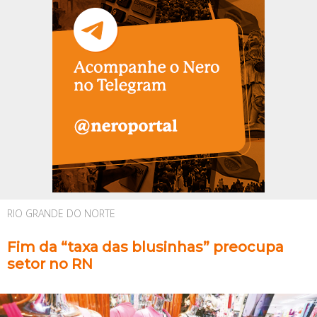
RIO GRANDE DO NORTE
Fim da “taxa das blusinhas” preocupa
setor no RN