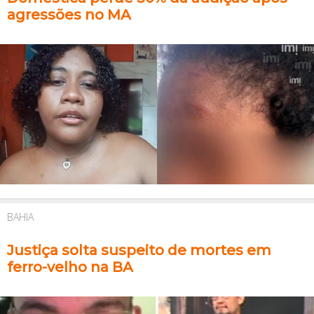
agressões no MA
BAHIA
Justiça solta suspeito de mortes em
ferro-velho na BA