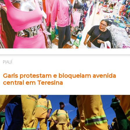
PIAUÍ
Garis protestam e bloqueiam avenida
central em Teresina