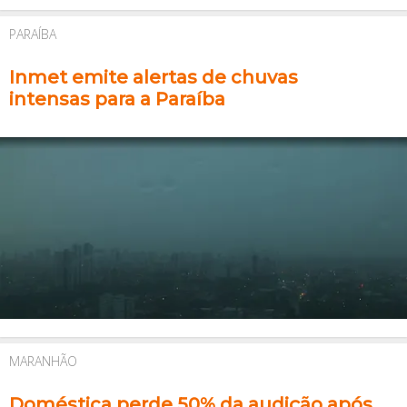
PARAÍBA
Inmet emite alertas de chuvas
intensas para a Paraíba
MARANHÃO
Doméstica perde 50% da audição após