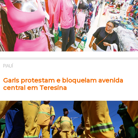
PIAUÍ
Garis protestam e bloqueiam avenida
central em Teresina