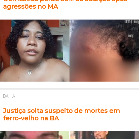
agressões no MA
BAHIA
Justiça solta suspeito de mortes em
ferro-velho na BA