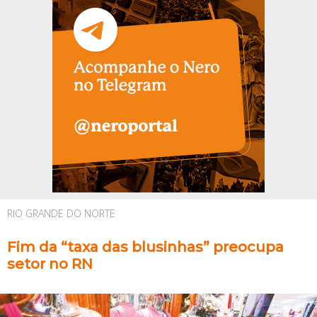
RIO GRANDE DO NORTE
Fim da “taxa das blusinhas” preocupa
setor no RN