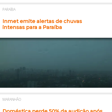
PARAÍBA
Inmet emite alertas de chuvas
intensas para a Paraíba
MARANHÃO
Doméstica perde 50% da audição após