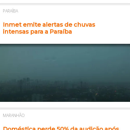
PARAÍBA
Inmet emite alertas de chuvas
intensas para a Paraíba
MARANHÃO
Doméstica perde 50% da audição após