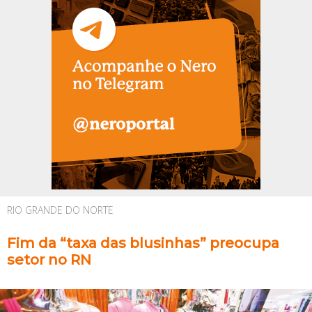
RIO GRANDE DO NORTE
Fim da “taxa das blusinhas” preocupa
setor no RN