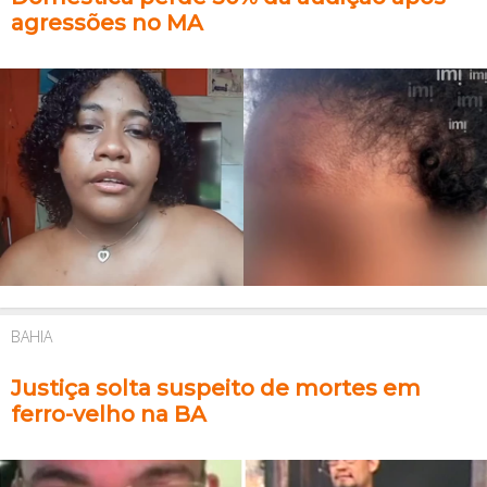
agressões no MA
BAHIA
Justiça solta suspeito de mortes em
ferro-velho na BA