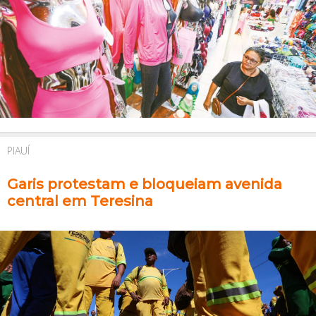
PIAUÍ
Garis protestam e bloqueiam avenida
central em Teresina