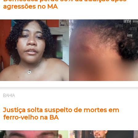
agressões no MA
BAHIA
Justiça solta suspeito de mortes em
ferro-velho na BA