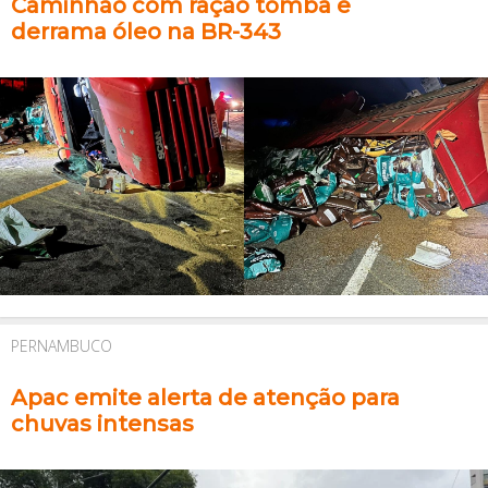
Caminhão com ração tomba e
derrama óleo na BR-343
PERNAMBUCO
Apac emite alerta de atenção para
chuvas intensas