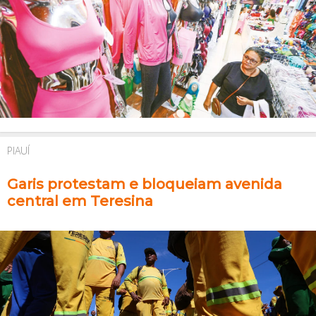
PIAUÍ
Garis protestam e bloqueiam avenida
central em Teresina