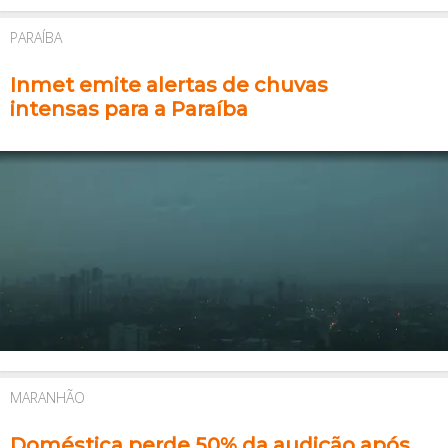
PARAÍBA
Inmet emite alertas de chuvas
intensas para a Paraíba
MARANHÃO
Doméstica perde 50% da audição após