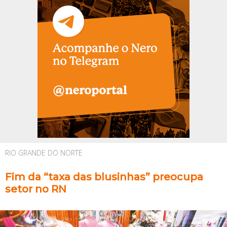
RIO GRANDE DO NORTE
Fim da “taxa das blusinhas” preocupa
setor no RN