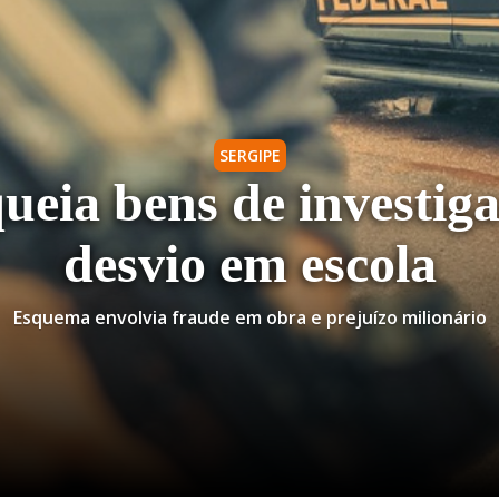
SERGIPE
ueia bens de investig
desvio em escola
Esquema envolvia fraude em obra e prejuízo milionário