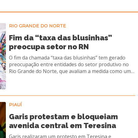
RIO GRANDE DO NORTE
Fim da “taxa das blusinhas”
preocupa setor no RN
O fim da chamada “taxa das blusinhas” tem gerado
preocupação entre entidades do setor produtivo no
Rio Grande do Norte, que avaliam a medida como um
retrocesso para a economia local. A decisão do
governo federal zera o imposto de importação sobre
compras internacionais de até US$ 50, o que pode
ampliar a concorrência com produtos estrangeiros e
impactar diretamente o comércio potiguar.
PIAUÍ
Representantes do varejo e da indústria alertam que a
Garis protestam e bloqueiam
mudança pode desequilibrar o ambiente de negócios,
avenida central em Teresina
favorecendo plataformas internacionais em
detrimento das empresas locais. Segundo entidades, a
Garis realizaram um protesto em Teresina e