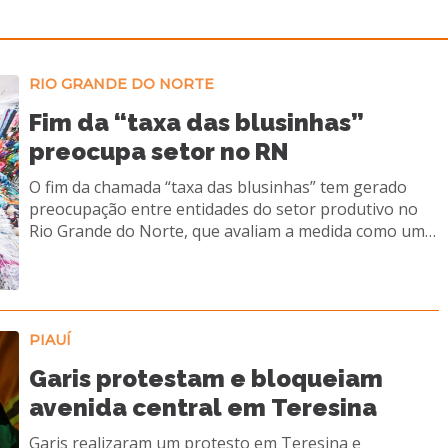
RIO GRANDE DO NORTE
Fim da “taxa das blusinhas”
preocupa setor no RN
O fim da chamada “taxa das blusinhas” tem gerado
preocupação entre entidades do setor produtivo no
Rio Grande do Norte, que avaliam a medida como um
retrocesso para a economia local. A decisão do
governo federal zera o imposto de importação sobre
compras internacionais de até US$ 50, o que pode
ampliar a concorrência com produtos estrangeiros e
impactar diretamente o comércio potiguar.
PIAUÍ
Representantes do varejo e da indústria alertam que a
Garis protestam e bloqueiam
mudança pode desequilibrar o ambiente de negócios,
avenida central em Teresina
favorecendo plataformas internacionais em
detrimento das empresas locais. Segundo entidades, a
Garis realizaram um protesto em Teresina e