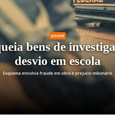
SERGIPE
ueia bens de investig
desvio em escola
Esquema envolvia fraude em obra e prejuízo milionário