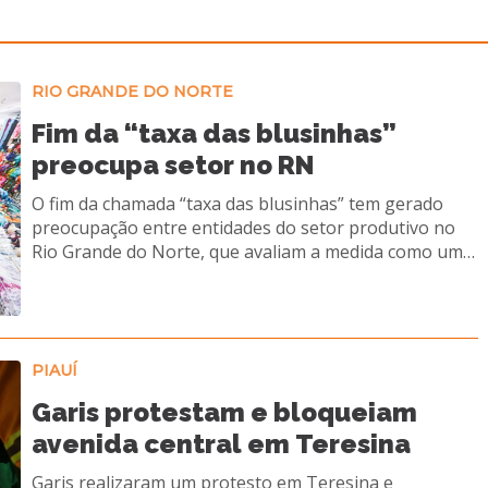
RIO GRANDE DO NORTE
Fim da “taxa das blusinhas”
preocupa setor no RN
O fim da chamada “taxa das blusinhas” tem gerado
preocupação entre entidades do setor produtivo no
Rio Grande do Norte, que avaliam a medida como um
retrocesso para a economia local. A decisão do
governo federal zera o imposto de importação sobre
compras internacionais de até US$ 50, o que pode
ampliar a concorrência com produtos estrangeiros e
impactar diretamente o comércio potiguar.
PIAUÍ
Representantes do varejo e da indústria alertam que a
Garis protestam e bloqueiam
mudança pode desequilibrar o ambiente de negócios,
avenida central em Teresina
favorecendo plataformas internacionais em
detrimento das empresas locais. Segundo entidades, a
Garis realizaram um protesto em Teresina e