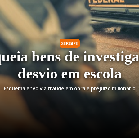
SERGIPE
ueia bens de investig
desvio em escola
Esquema envolvia fraude em obra e prejuízo milionário