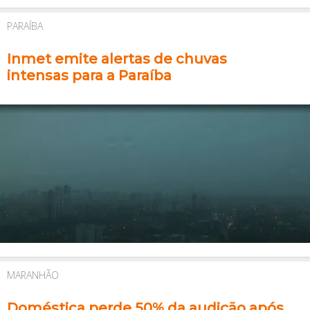
PARAÍBA
Inmet emite alertas de chuvas
intensas para a Paraíba
MARANHÃO
Doméstica perde 50% da audição após