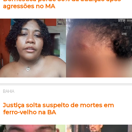
agressões no MA
BAHIA
Justiça solta suspeito de mortes em
ferro-velho na BA