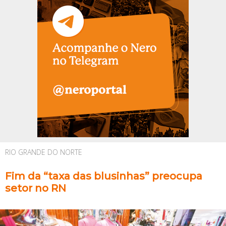
RIO GRANDE DO NORTE
Fim da “taxa das blusinhas” preocupa
setor no RN