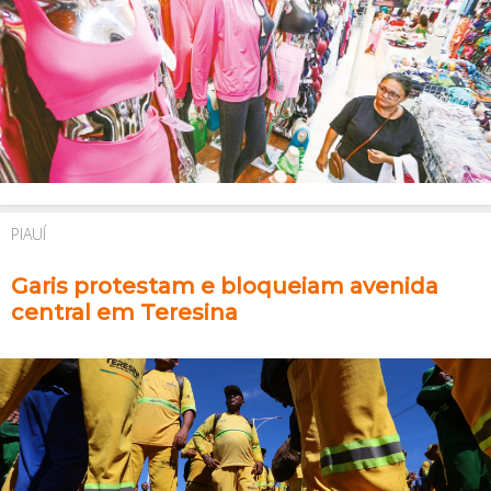
PIAUÍ
Garis protestam e bloqueiam avenida
central em Teresina