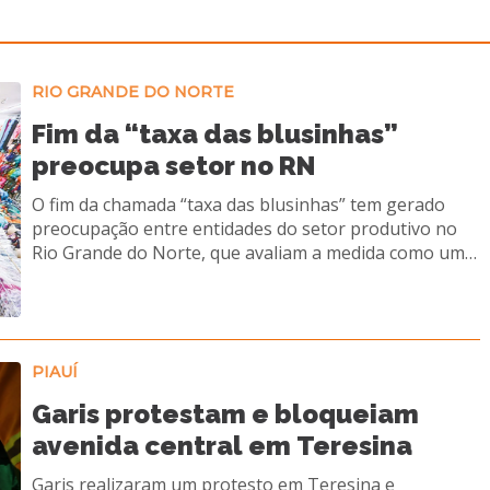
RIO GRANDE DO NORTE
Fim da “taxa das blusinhas”
preocupa setor no RN
O fim da chamada “taxa das blusinhas” tem gerado
preocupação entre entidades do setor produtivo no
Rio Grande do Norte, que avaliam a medida como um
retrocesso para a economia local. A decisão do
governo federal zera o imposto de importação sobre
compras internacionais de até US$ 50, o que pode
ampliar a concorrência com produtos estrangeiros e
impactar diretamente o comércio potiguar.
PIAUÍ
Representantes do varejo e da indústria alertam que a
Garis protestam e bloqueiam
mudança pode desequilibrar o ambiente de negócios,
avenida central em Teresina
favorecendo plataformas internacionais em
detrimento das empresas locais. Segundo entidades, a
Garis realizaram um protesto em Teresina e