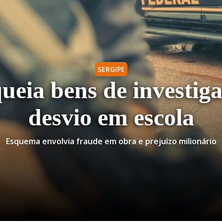
SERGIPE
ueia bens de investig
desvio em escola
Esquema envolvia fraude em obra e prejuízo milionário