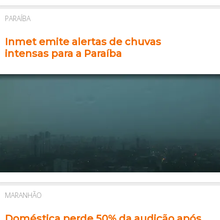
PARAÍBA
Inmet emite alertas de chuvas
intensas para a Paraíba
MARANHÃO
Doméstica perde 50% da audição após