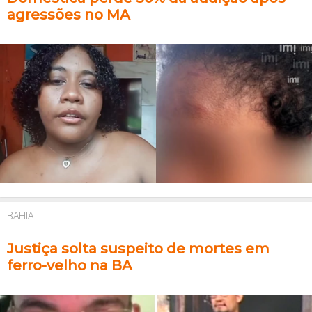
agressões no MA
BAHIA
Justiça solta suspeito de mortes em
ferro-velho na BA