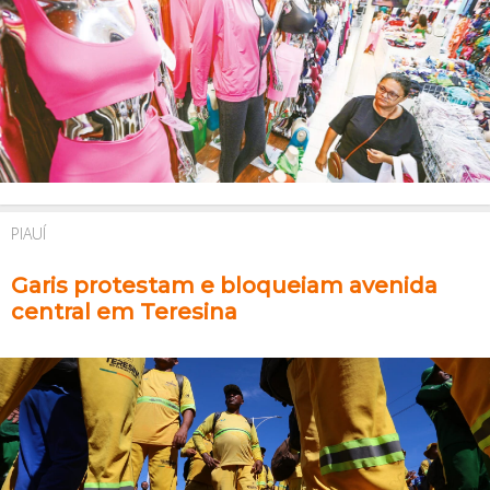
PIAUÍ
Garis protestam e bloqueiam avenida
central em Teresina