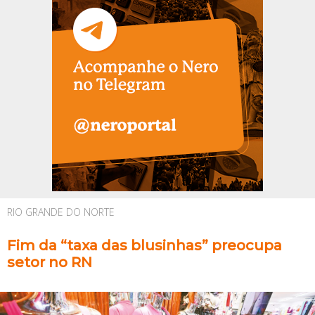
RIO GRANDE DO NORTE
Fim da “taxa das blusinhas” preocupa
setor no RN