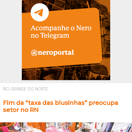
RIO GRANDE DO NORTE
Fim da “taxa das blusinhas” preocupa
setor no RN