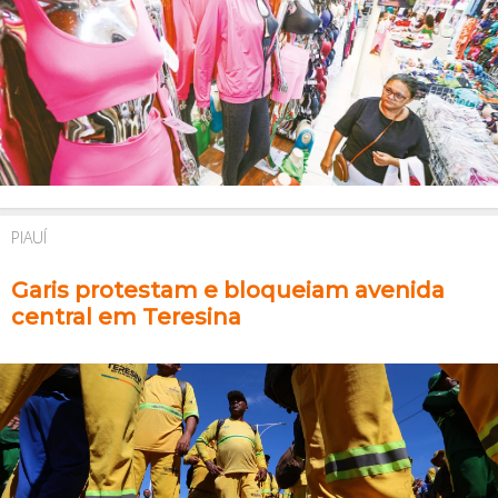
PIAUÍ
Garis protestam e bloqueiam avenida
central em Teresina