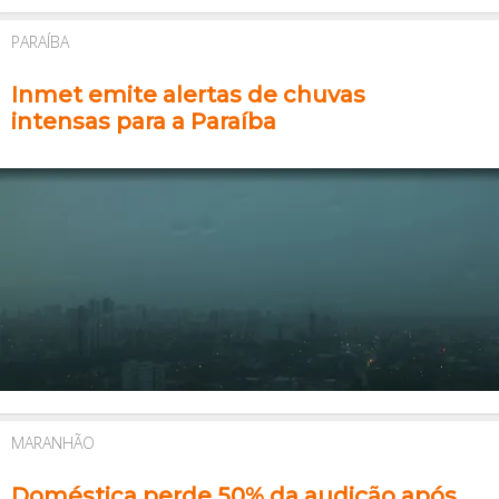
PARAÍBA
Inmet emite alertas de chuvas
intensas para a Paraíba
MARANHÃO
Doméstica perde 50% da audição após