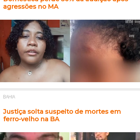
agressões no MA
BAHIA
Justiça solta suspeito de mortes em
ferro-velho na BA