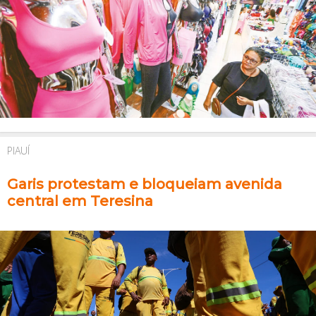
PIAUÍ
Garis protestam e bloqueiam avenida
central em Teresina