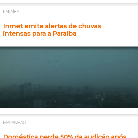
PARAÍBA
Inmet emite alertas de chuvas
intensas para a Paraíba
MARANHÃO
Doméstica perde 50% da audição após