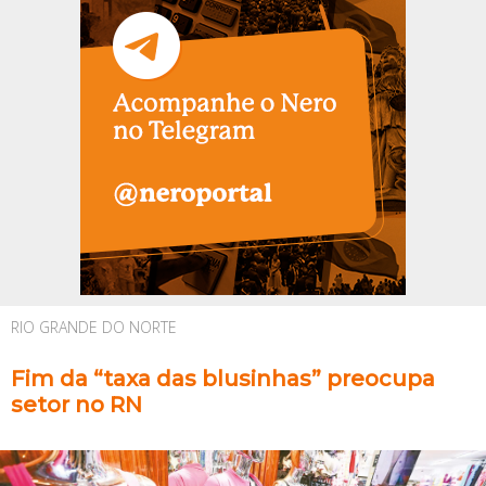
RIO GRANDE DO NORTE
Fim da “taxa das blusinhas” preocupa
setor no RN