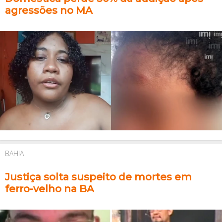
agressões no MA
BAHIA
Justiça solta suspeito de mortes em
ferro-velho na BA