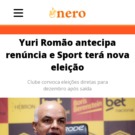
Yuri Romão antecipa
renúncia e Sport terá nova
eleição
Clube convoca eleições diretas para
dezembro após saída