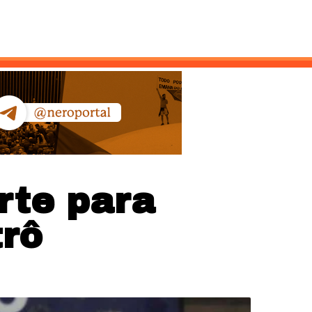
ntato
rte para
rô