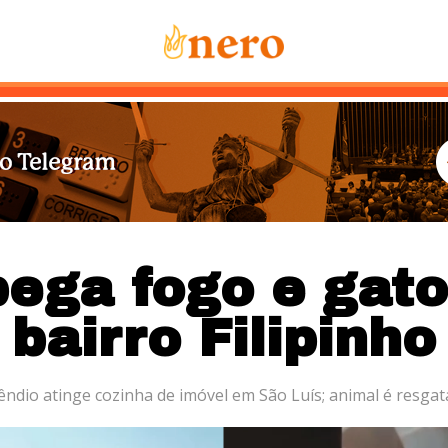
Notícias
Mais Lidas
Sobre Nós
Co
pega fogo e gato
bairro Filipinho
êndio atinge cozinha de imóvel em São Luís; animal é resga