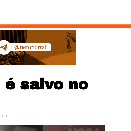
ntato
 é salvo no
tado