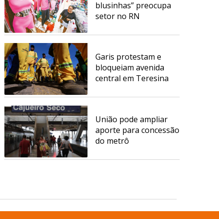
blusinhas” preocupa
setor no RN
Garis protestam e
bloqueiam avenida
central em Teresina
União pode ampliar
aporte para concessão
do metrô