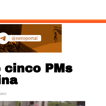
ntato
e cinco PMs
ina
caso