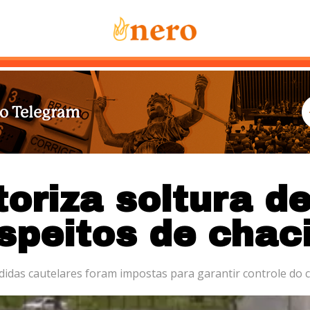
Notícias
Mais Lidas
Sobre Nós
Co
toriza soltura d
speitos de chac
idas cautelares foram impostas para garantir controle do 