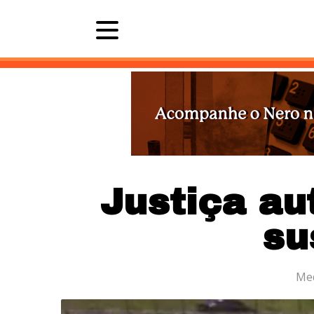
Últimas 
Justiça au
su
Med