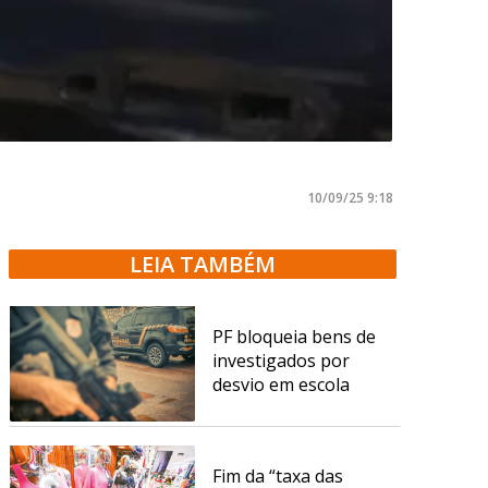
10/09/25 9:18
LEIA TAMBÉM
PF bloqueia bens de
investigados por
desvio em escola
Fim da “taxa das