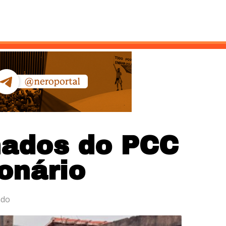
ntato
nados do PCC
ionário
ado