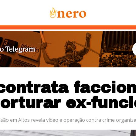
Notícias
Mais Lidas
Sobre Nós
Co
contrata faccio
orturar ex-func
isão em Altos revela vídeo e operação contra crime organiz