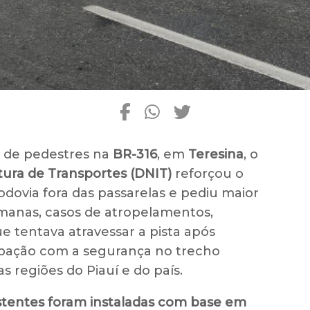
s de pedestres na
BR-316
, em
Teresina
, o
ura de Transportes (DNIT)
reforçou o
rodovia fora das passarelas e pediu maior
manas, casos de atropelamentos,
ue tentava atravessar a pista após
pação com a segurança no trecho
s regiões do Piauí e do país.
istentes foram instaladas com base em