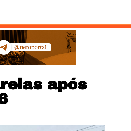
ntato
relas após
6