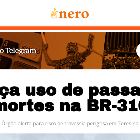
Notícias
Mais Lidas
Sobre Nós
Co
rça uso de passa
mortes na BR-31
Órgão alerta para risco de travessia perigosa em Teresina