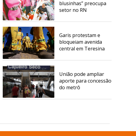
blusinhas” preocupa
setor no RN
Garis protestam e
bloqueiam avenida
central em Teresina
União pode ampliar
aporte para concessão
do metrô