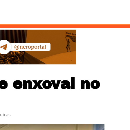
ntato
e enxoval no
eiras