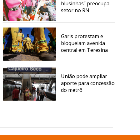
blusinhas” preocupa
setor no RN
Garis protestam e
bloqueiam avenida
central em Teresina
União pode ampliar
aporte para concessão
do metrô