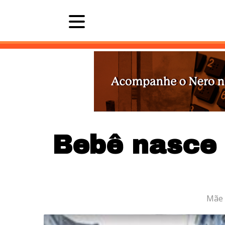
Últimas 
Bebê nasce 
Mãe 