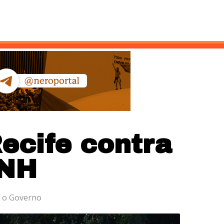
ntato
ecife contra
CNH
m o Governo