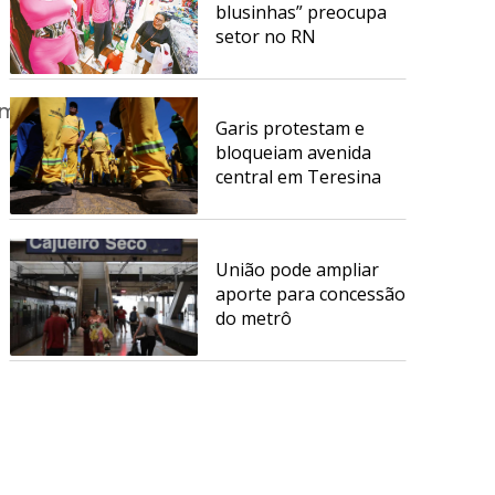
blusinhas” preocupa
setor no RN
nambuco
Garis protestam e
bloqueiam avenida
central em Teresina
União pode ampliar
aporte para concessão
do metrô